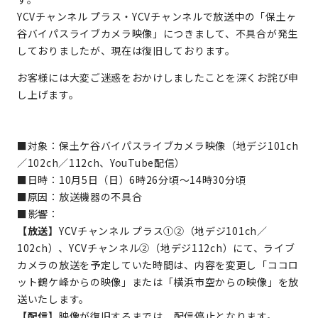
YCVチャンネル プラス・YCVチャンネルで放送中の「保土ヶ
谷バイパスライブカメラ映像」につきまして、不具合が発生
しておりましたが、現在は復旧しております。
お客様には大変ご迷惑をおかけしましたことを深くお詫び申
し上げます。
■対象：保土ケ谷バイパスライブカメラ映像（地デジ101ch
／102ch／112ch、YouTube配信）
■日時：10月5日（日）6時26分頃～14時30分頃
■原因：放送機器の不具合
■影響：
【放送】
YCVチャンネル プラス①②（地デジ101ch／
102ch）、YCVチャンネル②（地デジ112ch）にて、ライブ
カメラの放送を予定していた時間は、内容を変更し「ココロ
ット鶴ケ峰からの映像」または「横浜市空からの映像」を放
送いたします。
【配信】
映像が復旧するまでは、配信停止となります。