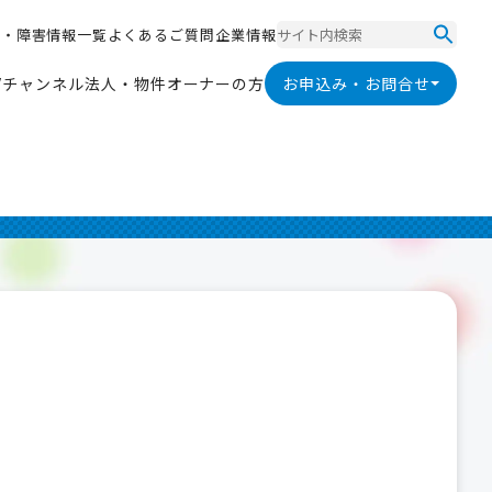
ス
・
障
害
情
報
一
覧
よ
く
あ
る
ご
質
問
企
業
情
報
ス
・
障
害
情
報
一
覧
よ
く
あ
る
ご
質
問
企
業
情
報
V
チ
ャ
ン
ネ
ル
法
人
・
物
件
オ
ー
ナ
ー
の
方
お申込み・お問合せ
V
チ
ャ
ン
ネ
ル
法
人
・
物
件
オ
ー
ナ
ー
の
方