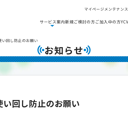
マ
イ
ペ
ー
ジ
メ
ン
テ
ナ
ン
マ
イ
ペ
ー
ジ
メ
ン
テ
ナ
ン
サ
ー
ビ
ス
案
内
新
規
ご
検
討
の
方
ご
加
入
中
の
方
Y
C
サ
ー
ビ
ス
案
内
新
規
ご
検
討
の
方
ご
加
入
中
の
方
Y
C
使い回し防止のお願い
お知らせ
使い回し防止のお願い