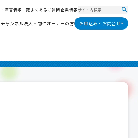
ス
・
障
害
情
報
一
覧
よ
く
あ
る
ご
質
問
企
業
情
報
ス
・
障
害
情
報
一
覧
よ
く
あ
る
ご
質
問
企
業
情
報
V
チ
ャ
ン
ネ
ル
法
人
・
物
件
オ
ー
ナ
ー
の
方
お申込み・お問合せ
V
チ
ャ
ン
ネ
ル
法
人
・
物
件
オ
ー
ナ
ー
の
方