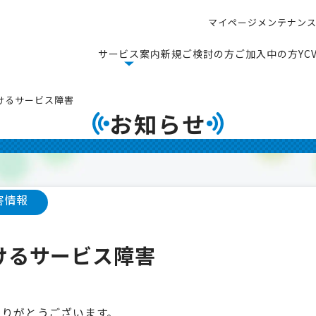
マ
イ
ペ
ー
ジ
メ
ン
テ
ナ
ン
マ
イ
ペ
ー
ジ
メ
ン
テ
ナ
ン
サ
ー
ビ
ス
案
内
新
規
ご
検
討
の
方
ご
加
入
中
の
方
Y
C
サ
ー
ビ
ス
案
内
新
規
ご
検
討
の
方
ご
加
入
中
の
方
Y
C
けるサービス障害
お知らせ
害情報
けるサービス障害
ありがとうございます。