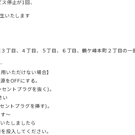
ビス停止が1回、
生いたします
３丁目、４丁目、５丁目、６丁目、鶴ケ峰本町２丁目の一
—
利用いただけない場合】
源をOFFにする。
ンセントプラグを抜く)。
さい
ンセントプラグを挿す)。
ます～
点灯いたしましたら
源を投入してください。