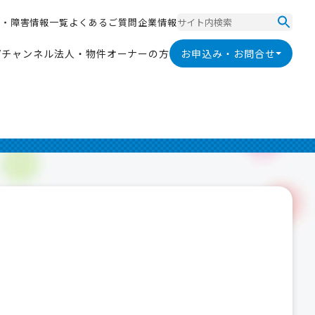
ス
・
障
害
情
報
一
覧
よ
く
あ
る
ご
質
問
企
業
情
報
ス
・
障
害
情
報
一
覧
よ
く
あ
る
ご
質
問
企
業
情
報
V
チ
ャ
ン
ネ
ル
法
人
・
物
件
オ
ー
ナ
ー
の
方
お申込み・お問合せ
V
チ
ャ
ン
ネ
ル
法
人
・
物
件
オ
ー
ナ
ー
の
方