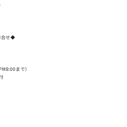
–
問合せ◆
PM8:00まで）
付
）