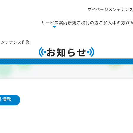
マ
イ
ペ
ー
ジ
メ
ン
テ
ナ
ン
マ
イ
ペ
ー
ジ
メ
ン
テ
ナ
ン
サ
ー
ビ
ス
案
内
新
規
ご
検
討
の
方
ご
加
入
中
の
方
Y
C
サ
ー
ビ
ス
案
内
新
規
ご
検
討
の
方
ご
加
入
中
の
方
Y
C
備メンテナンス作業
お知らせ
害情報