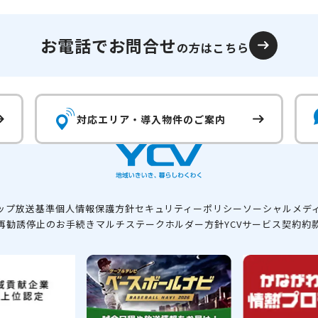
お電話でお問合せ
の方はこちら
対応エリア・
導入物件のご案内
ップ
放送基準
個人情報保護方針
セキュリティーポリシー
ソーシャルメデ
再勧誘停止のお手続き
マルチステークホルダー方針
YCVサービス契約約