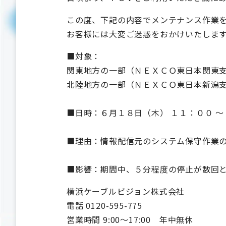
この度、下記の内容でメンテナンス作業
お客様には大変ご迷惑をおかけいたしま
■対象：
関東地方の一部（ＮＥＸＣＯ東日本関東
北陸地方の一部（ＮＥＸＣＯ東日本新潟
■日時：６月１８日（木） １１：００ ～
■理由：情報配信元のシステム保守作業
■影響：期間中、５分程度の停止が数回
横浜ケーブルビジョン株式会社
電話 0120-595-775
営業時間 9:00～17:00 年中無休