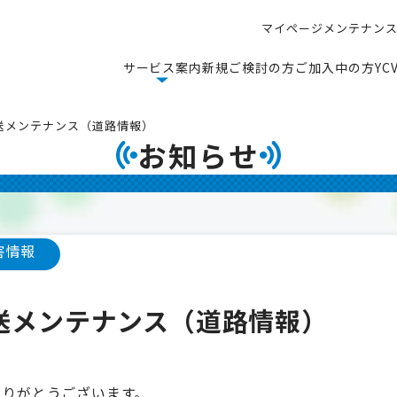
マ
イ
ペ
ー
ジ
メ
ン
テ
ナ
ン
マ
イ
ペ
ー
ジ
メ
ン
テ
ナ
ン
サ
ー
ビ
ス
案
内
新
規
ご
検
討
の
方
ご
加
入
中
の
方
Y
C
サ
ー
ビ
ス
案
内
新
規
ご
検
討
の
方
ご
加
入
中
の
方
Y
C
タ放送メンテナンス（道路情報）
お知らせ
害情報
タ放送メンテナンス（道路情報）
ありがとうございます。