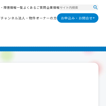
ス
・
障
害
情
報
一
覧
よ
く
あ
る
ご
質
問
企
業
情
報
ス
・
障
害
情
報
一
覧
よ
く
あ
る
ご
質
問
企
業
情
報
V
チ
ャ
ン
ネ
ル
法
人
・
物
件
オ
ー
ナ
ー
の
方
お申込み・お問合せ
V
チ
ャ
ン
ネ
ル
法
人
・
物
件
オ
ー
ナ
ー
の
方