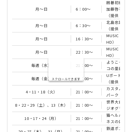
囲碁初級講座
月～日
6：00～
加藤啓子の囲
（提供：囲碁
北島忠雄の中
月～日
6：30～
（提供：囲碁
MUSIC VI
月～日
16：30～
HD）
MUSIC VI
月～日
22：30～
HD）
ようこそ！クリ
毎週（水）
21：00～
コの⾥親探し
Uボート ナチ
毎週（金）
21：00～
スクロールできます
（提供：ヒス
カスタム・マ
4・11・18（火）
21：00～
パーク（提供
世界⼤⾃然紀
8・22・29（土）、13（木）
21：00～
ジオグラフィ
猫ヘルパー シ
10・17・24（月）
21：00～
ネスの妨げ（
鉄道ポスターの
20・27（木）、31（月）
21：00～