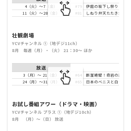
4（火）～7（金）
#79 伊庭の坂下し祭り（滋賀
11（火）～28（金）
#81 しねり弁天たたき地蔵ま
スクロールできます
壮観劇場
YCVチャンネル ①（地デジ11ch）
8月 毎週（月）・（火） 21：30～ ほか
放送
3（月）～ 21（金）
#64 断崖絶壁！奇岩の誘(い
24（月）～31（月）
#65 日本のベニスと白き帆
スクロールできます
お試し番組アワー（ドラマ・映画）
YCVチャンネル プラス ①（地デジ10ch）
8月 （月）～（日） 放送