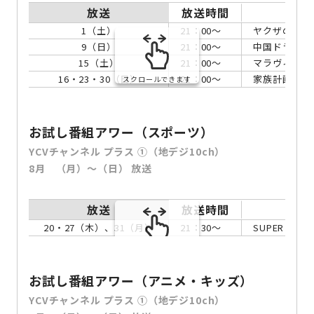
放送
放送時間
1（土）
21：00～
ヤクザの俺が高
9（日）
21：00～
中国ドラマ「紅
15（土）
21：00～
マラヴィータ
16・23・30（日）
21：00～
家族計画 第
スクロールできます
お試し番組アワー（スポーツ）
YCVチャンネル プラス ①（地デジ10ch）
8月 （月）～（日） 放送
放送
放送時間
20・27（木）、31（月）
21：30～
SUPER GT
スクロールできます
お試し番組アワー（アニメ・キッズ）
YCVチャンネル プラス ①（地デジ10ch）