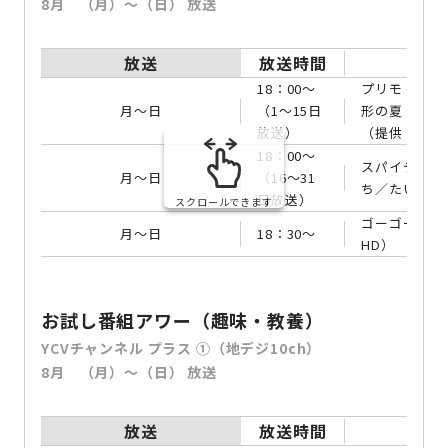
8月 （月）～（日） 放送
放送
放送時間
18：00～
プリモ 〜わた
月～日
（1～15日
形の夏
放送）
（提供：ディ
18：00～
スパイディと
月～日
（16～31
ち／たいよう
日放送）
スクロールできます
ゴーゴー！の
月～日
18：30～
HD）
お試し番組アワー（趣味・教養）
YCVチャンネル プラス ①（地デジ10ch）
8月 （月）～（日） 放送
放送
放送時間