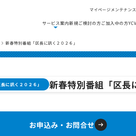
マ
イ
ペ
ー
ジ
メ
ン
テ
ナ
ン
マ
イ
ペ
ー
ジ
メ
ン
テ
ナ
ン
サ
ー
ビ
ス
案
内
新
規
ご
検
討
の
方
ご
加
入
中
の
方
Y
C
サ
ー
ビ
ス
案
内
新
規
ご
検
討
の
方
ご
加
入
中
の
方
Y
C
新春特別番組「区長に訊く２０２６」
新春特別番組「区長
区長に訊く２０２６」
お申込み・お問合せ