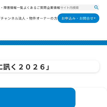
ス
・
障
害
情
報
一
覧
よ
く
あ
る
ご
質
問
企
業
情
報
ス
・
障
害
情
報
一
覧
よ
く
あ
る
ご
質
問
企
業
情
報
V
チ
ャ
ン
ネ
ル
法
人
・
物
件
オ
ー
ナ
ー
の
方
お申込み・お問合せ
V
チ
ャ
ン
ネ
ル
法
人
・
物
件
オ
ー
ナ
ー
の
方
に訊く２０２６」