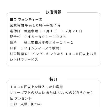
お店情報
■ラ フォンティーヌ
営業時間 午前１０時～午後７時
定休日 毎週水曜日 １月１日 １２月２６日
問合せ ０４５ー８０１ー１９３４
住所 横浜市和泉中央北４－１４－２
ＨＰ ラフォンティーヌで検索！
駐車場 隣にコインパーキングあり １０８０円以上お買
い上げでサービス
特典
１０８０円以上を購入したお客様
サマーギフトのジュレ または ソルベ のどちらかを１
個 プレゼント
※お一人様１回のみ