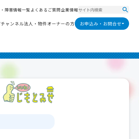
ス
・
障
害
情
報
一
覧
よ
く
あ
る
ご
質
問
企
業
情
報
ス
・
障
害
情
報
一
覧
よ
く
あ
る
ご
質
問
企
業
情
報
V
チ
ャ
ン
ネ
ル
法
人
・
物
件
オ
ー
ナ
ー
の
方
お申込み・お問合せ
V
チ
ャ
ン
ネ
ル
法
人
・
物
件
オ
ー
ナ
ー
の
方