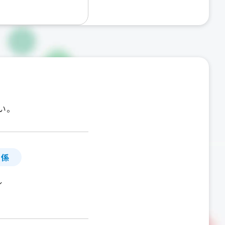
い。
」係
ル