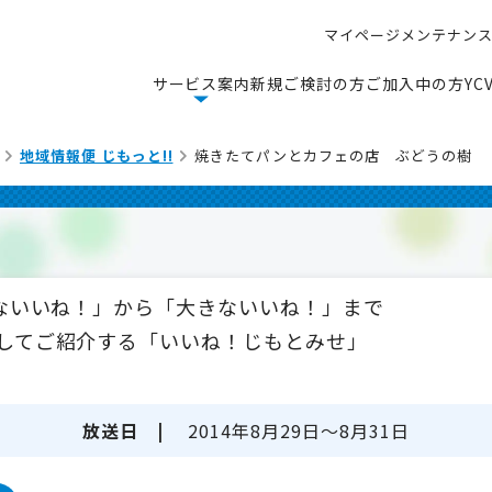
マ
イ
ペ
ー
ジ
メ
ン
テ
ナ
ン
マ
イ
ペ
ー
ジ
メ
ン
テ
ナ
ン
サ
ー
ビ
ス
案
内
新
規
ご
検
討
の
方
ご
加
入
中
の
方
Y
C
サ
ー
ビ
ス
案
内
新
規
ご
検
討
の
方
ご
加
入
中
の
方
Y
C
地域情報便 じもっと!!
焼きたてパンとカフェの店 ぶどうの樹
さないいね！」から「大きないいね！」まで
してご紹介する「いいね！じもとみせ」
放送日 |
2014年8月29日～8月31日