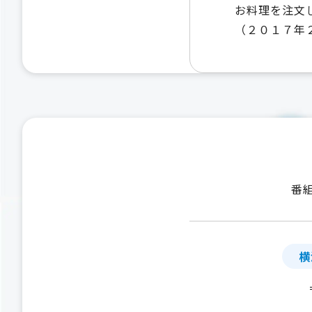
お料理を注文
（２０１７年
番
横