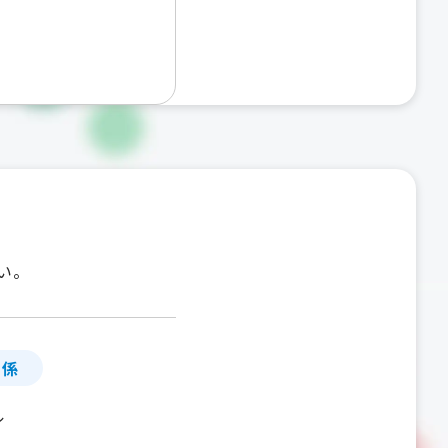
い。
」係
ル