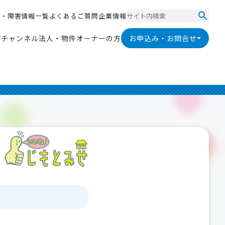
ス
・
障
害
情
報
一
覧
よ
く
あ
る
ご
質
問
企
業
情
報
ス
・
障
害
情
報
一
覧
よ
く
あ
る
ご
質
問
企
業
情
報
V
チ
ャ
ン
ネ
ル
法
人
・
物
件
オ
ー
ナ
ー
の
方
お申込み・お問合せ
V
チ
ャ
ン
ネ
ル
法
人
・
物
件
オ
ー
ナ
ー
の
方