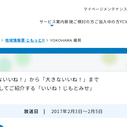
マ
イ
ペ
ー
ジ
メ
ン
テ
ナ
ン
マ
イ
ペ
ー
ジ
メ
ン
テ
ナ
ン
サ
ー
ビ
ス
案
内
新
規
ご
検
討
の
方
ご
加
入
中
の
方
Y
C
サ
ー
ビ
ス
案
内
新
規
ご
検
討
の
方
ご
加
入
中
の
方
Y
C
地域情報便 じもっと!!
YOKOHAMA 龍苑
さないいね！」から「大きないいね！」まで
してご紹介する「いいね！じもとみせ」
放送日 |
2017年2月3日～2月5日