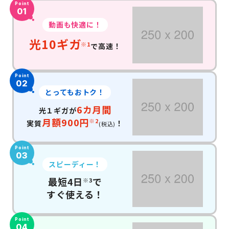
Point
01
動画も快適に！
光10ギガ
※1
で高速！
Point
02
とってもおトク！
6カ月間
光１ギガが
月額900円
※2
実質
！
(税込)
Point
03
スピーディー！
最短4日
で
※3
すぐ使える！
Point
04