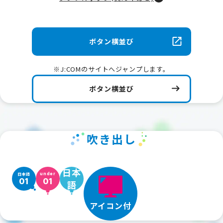
ボタン横並び
※J:COMのサイトへジャンプします。
ボタン横並び
吹き出し
日本
日本語
under
01
01
語
アイコン付