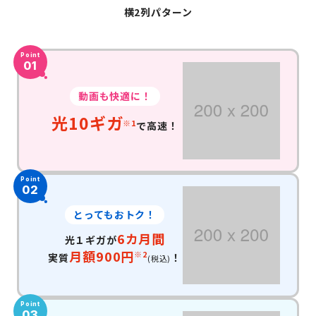
横2列パターン
Point
01
動画も快適に！
光10ギガ
※1
で高速！
Point
02
とってもおトク！
6カ月間
光１ギガが
月額900円
※2
実質
！
(税込)
Point
03