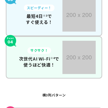
スピーディー！
最短4日
で
※3
すぐ使える！
Point
04
サクサク！
次世代AI Wi-Fi
で
※4
使うほど快適！
横3列パターン