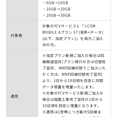
・5GB→10GB
・10GB→20GB
・20GB→30GB
対象のYCVサービスと「J:COM
MOBILE Aプラン ST(音声+データ)
対象者
(以下、指定プラン)」を両方ご加入
中の方。
※指定プラン新規ご加入の場合は回
線開通翌月(プラン移行の方は切替完
了翌月、 MNP回線切替でご加入いた
だく方は、MNP回線切替完了翌月)
より、1日から10日頃を目安に月間
データ容量を増量いたします。
※対象のYCVサービス新規ご加入の
適用
場合は設置工事完了翌月の1日から
10日頃を目安に増量となります。
※適用は1世帯につき最大5回線ま