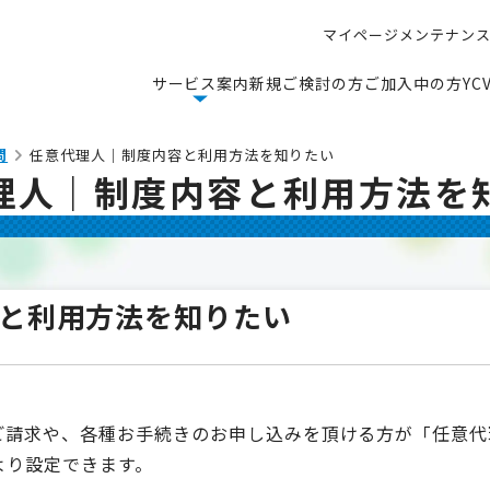
マ
イ
ペ
ー
ジ
メ
ン
テ
ナ
ン
マ
イ
ペ
ー
ジ
メ
ン
テ
ナ
ン
サ
ー
ビ
ス
案
内
新
規
ご
検
討
の
方
ご
加
入
中
の
方
Y
C
サ
ー
ビ
ス
案
内
新
規
ご
検
討
の
方
ご
加
入
中
の
方
Y
C
問
任意代理人｜制度内容と利用方法を知りたい
理人｜制度内容と利用方法を
と利用方法を知りたい
ご請求や、各種お⼿続きのお申し込みを頂ける⽅が「任意代
より設定できます。