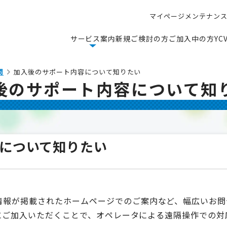
マ
イ
ペ
ー
ジ
メ
ン
テ
ナ
ン
マ
イ
ペ
ー
ジ
メ
ン
テ
ナ
ン
サ
ー
ビ
ス
案
内
新
規
ご
検
討
の
方
ご
加
入
中
の
方
Y
C
サ
ー
ビ
ス
案
内
新
規
ご
検
討
の
方
ご
加
入
中
の
方
Y
C
問
加入後のサポート内容について知りたい
後のサポート内容について知
について知りたい
情報が掲載されたホームページでのご案内など、幅広いお問
)】にご加入いただくことで、オペレータによる遠隔操作での