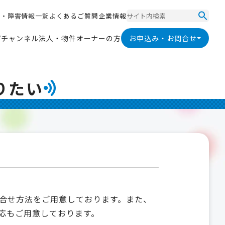
ス
・
障
害
情
報
一
覧
よ
く
あ
る
ご
質
問
企
業
情
報
ス
・
障
害
情
報
一
覧
よ
く
あ
る
ご
質
問
企
業
情
報
V
チ
ャ
ン
ネ
ル
法
人
・
物
件
オ
ー
ナ
ー
の
方
お申込み・お問合せ
V
チ
ャ
ン
ネ
ル
法
人
・
物
件
オ
ー
ナ
ー
の
方
りたい
合せ方法をご用意しております。また、
対応もご用意しております。