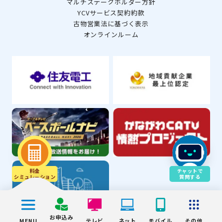
マルチステークホルダー方針
YCVサービス契約約款
古物営業法に基づく表示
オンラインルーム
料金
チャットで
シミュレ－ション
質問する
お申込み
MENU
テレビ
ネット
モバイル
その他