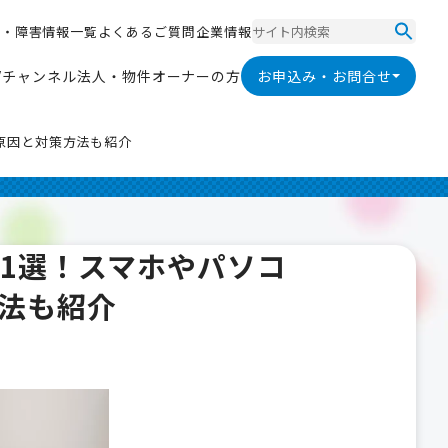
ス
・
障
害
情
報
一
覧
よ
く
あ
る
ご
質
問
企
業
情
報
ス
・
障
害
情
報
一
覧
よ
く
あ
る
ご
質
問
企
業
情
報
V
チ
ャ
ン
ネ
ル
法
人
・
物
件
オ
ー
ナ
ー
の
方
お申込み・お問合せ
V
チ
ャ
ン
ネ
ル
法
人
・
物
件
オ
ー
ナ
ー
の
方
の原因と対策方法も紹介
11選！スマホやパソコ
法も紹介