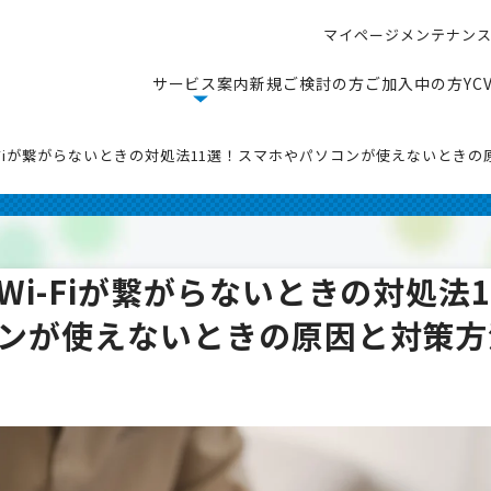
マ
イ
ペ
ー
ジ
メ
ン
テ
ナ
ン
マ
イ
ペ
ー
ジ
メ
ン
テ
ナ
ン
サ
ー
ビ
ス
案
内
新
規
ご
検
討
の
方
ご
加
入
中
の
方
Y
C
サ
ー
ビ
ス
案
内
新
規
ご
検
討
の
方
ご
加
入
中
の
方
Y
C
-Fiが繋がらないときの対処法11選！スマホやパソコンが使えないとき
Wi-Fiが繋がらないときの対処法
ンが使えないときの原因と対策方