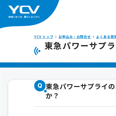
YCV トップ
お申込み・お問合せ
よくある質
東急パワーサプラ
東急パワーサプライの
Q
か？