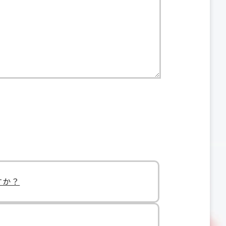
すか？
？