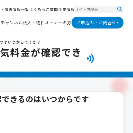
ス
・
障
害
情
報
一
覧
よ
く
あ
る
ご
質
問
企
業
情
報
ス
・
障
害
情
報
一
覧
よ
く
あ
る
ご
質
問
企
業
情
報
V
チ
ャ
ン
ネ
ル
法
人
・
物
件
オ
ー
ナ
ー
の
方
お申込み・お問合せ
V
チ
ャ
ン
ネ
ル
法
人
・
物
件
オ
ー
ナ
ー
の
方
のはいつからですか？
電気料金が確認でき
認できるのはいつからです