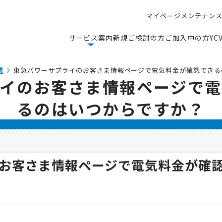
マ
イ
ペ
ー
ジ
メ
ン
テ
ナ
ン
マ
イ
ペ
ー
ジ
メ
ン
テ
ナ
ン
サ
ー
ビ
ス
案
内
新
規
ご
検
討
の
方
ご
加
入
中
の
方
Y
C
サ
ー
ビ
ス
案
内
新
規
ご
検
討
の
方
ご
加
入
中
の
方
Y
C
問
東急パワーサプライのお客さま情報ページで電気料金が確認できる
イのお客さま情報ページで
るのはいつからですか？
お客さま情報ページで電気料金が確