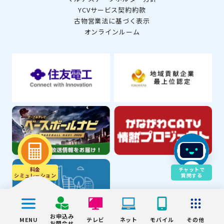
YCVサービス契約約款
古物営業法に基づく表示
オンラインルーム
料金
チャットで
シミュレ－ション
質問する
お申込み
MENU
テレビ
ネット
モバイル
その他
お問合せ