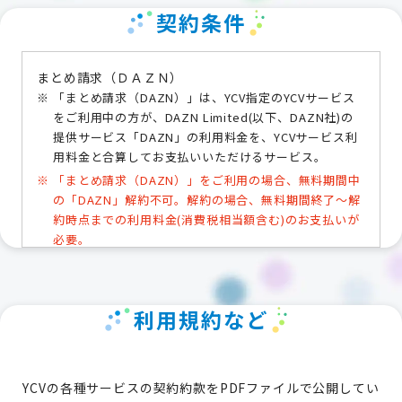
契約条件
まとめ請求（ＤＡＺＮ）
「まとめ請求（DAZN）」は、YCV指定のYCVサービス
をご利用中の方が、DAZN Limited(以下、DAZN社)の
提供サービス「DAZN」の利用料金を、YCVサービス利
用料金と合算してお支払いいただけるサービス。
「まとめ請求（DAZN）」をご利用の場合、無料期間中
の「DAZN」解約不可。解約の場合、無料期間終了～解
約時点までの利用料金(消費税相当額含む)のお支払いが
必要。
「まとめ請求（DAZN）」のご利用には、J:COMパーソ
ナルIDの作成およびインターネット接続環境が必要。ま
た、YCV指定の方法による「DAZN」利用登録完了が必
利用規約など
要。YCV指定の方法による利用登録でない場合、YCV経
由でのお支払いとならず、DAZN社から直接請求。
「まとめ請求（DAZN）」のご利用は、1世帯につき1契
約・1アカウントまで。
YCVの各種サービスの契約約款をPDFファイルで公開してい