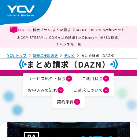
YCV TV
料金プラン
まとめ請求（DAZN）
J:COM Netflixセット
J:COM STREAM
J:COMまとめ請求 for Disney＋
便利な機能
チャンネル一覧
YCV トップ
新規ご検討の方
テレビ
まとめ請求（DAZN）
まとめ請求（DAZN）
サービス紹介・特長
ご利用料金
お申込みの流れ
ご請求について
契約条件