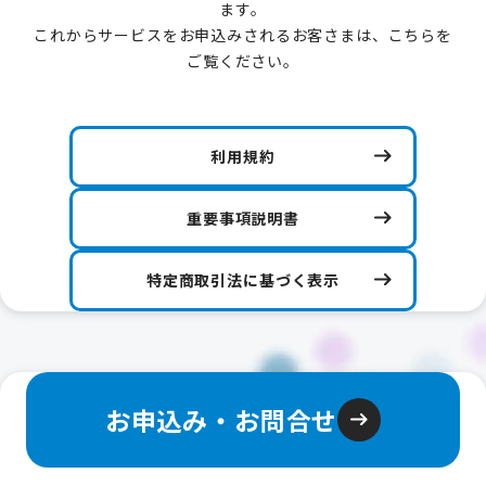
YCVサービスを解約した場合、「まとめ請求
ます。
（DAZN）」も同時解約となり、「DAZN」を引き続き
これからサービスをお申込みされるお客さまは、こちらを
ご利用になる場合は、別途DAZN社にご連絡が必要。
ご覧ください。
「DAZN」の月額利用料金は日割計算無し。
未成年の方の「まとめ請求（DAZN）」お申込には、親
権者の同意が必要。「DAZN」ご利用については、
利用規約
「DAZN」利用規約を適用。
「DAZN」に関して発生したトラブルについては、YCV
は一切の責任を負わない。
重要事項説明書
詳細は、弊社ホームページ内の「まとめ請求
（DAZN）」利用規約まで。
特定商取引法に基づく表示
【「まとめ請求（DAZN）」に関する特定商取引法に
基づく表示】
クーリング・オフについて
●
「まとめ請求（DAZN）」ご契約時にお渡しする「特定
商取引法に基づく表示」全文書面の受領日から8日を経
お申込み・お問合せ
過する日までに弊社に書面または電磁的記録でお申し出
いただければ、「まとめ請求（DAZN）」の契約を解除
可能。ただし、J:COMサービスの新規お申し込みと同時