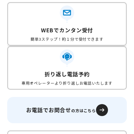
に「まとめ請求（DAZN）」をお申し込みの場合、別途
弊社が交付する「ご契約内容のご案内(契約締結後書
面)」の受領日から起算して8日を経過する日までに弊社
に書面または電磁的記録でお申し出いただければ、「ま
WEBでカンタン受付
とめ請求（DAZN）」の契約を解除可能。
既に「まとめ請求（DAZN）」がお客さまへ提供開始さ
簡単3ステップ！約１分で受付できます
れている場合、「まとめ請求（DAZN）」終了に要する
費用は弊社負担。
ご希望のお客さまには、特定商取引法に基づく表示
●
全文を記載した書面もしくは電子データを別途送付。
折り返し電話予約
【注釈・注意事項】
専用オペレーターより折り返しお電話いたします
【J:COM LINK】
ご利用には、YCV TVへのご加入が必要。
契約プラン・利用環境により、提供できない場合あり。
双方向サービス対応物件で利用可能。
お電話でお問合せ
の方はこちら
接続可能な外付けハードディスクは、6TB以下まで。
画像・イラストはすべてイメージです。
「DAZN」および「DAZN」ロゴは、DAZN, Inc.の登録