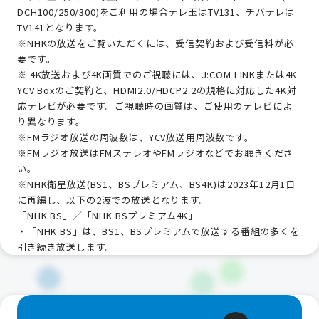
DCH100/250/300)をご利用の場合テレ玉はTV131、チバテレは
TV141となります。
※NHKの放送をご覧いただくには、受信契約および受信料が必
要です。
※ 4K放送および4K画質でのご視聴には、J:COM LINKまたは4K
YCV Boxのご契約と、HDMI2.0/HDCP2.2の規格に対応した4K対
応テレビが必要です。ご視聴時の画質は、ご使用のテレビによ
り異なります。
※FMラジオ放送の周波数は、YCV放送用周波数です。
※FMラジオ放送はFMステレオやFMラジオなどでお聴きくださ
い。
※NHK衛星放送(BS1、BSプレミアム、BS4K)は2023年12月1日
に再編し、以下の2波での放送となります。
「NHK BS」／「NHK BSプレミアム4K」
・「NHK BS」は、BS1、BSプレミアムで放送する番組の多くを
引き続き放送します。