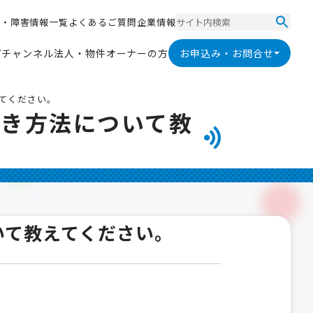
ス
・
障
害
情
報
一
覧
よ
く
あ
る
ご
質
問
企
業
情
報
ス
・
障
害
情
報
一
覧
よ
く
あ
る
ご
質
問
企
業
情
報
V
チ
ャ
ン
ネ
ル
法
人
・
物
件
オ
ー
ナ
ー
の
方
お申込み・お問合せ
V
チ
ャ
ン
ネ
ル
法
人
・
物
件
オ
ー
ナ
ー
の
方
てください。
続き方法について教
いて教えてください。