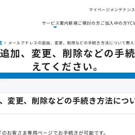
マ
イ
ペ
ー
ジ
メ
ン
テ
ナ
ン
マ
イ
ペ
ー
ジ
メ
ン
テ
ナ
ン
サ
ー
ビ
ス
案
内
新
規
ご
検
討
の
方
ご
加
入
中
の
方
Y
C
サ
ー
ビ
ス
案
内
新
規
ご
検
討
の
方
ご
加
入
中
の
方
Y
C
問
メールアドレスの追加、変更、削除などの手続き方法について教え
追加、変更、削除などの手
えてください。
、変更、削除などの手続き方法につ
下のお客さま専用ページでお手続きが可能です。