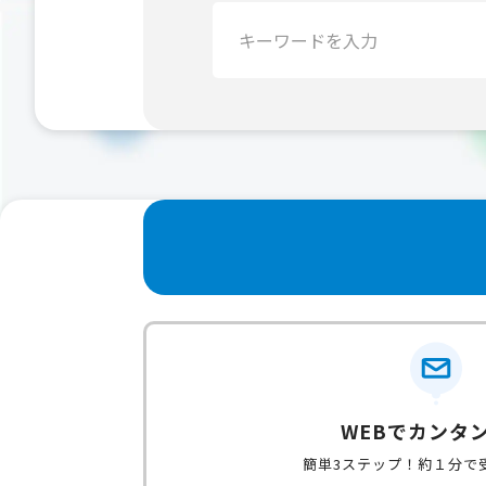
検
索：
WEBでカンタ
簡単3ステップ！約１分で