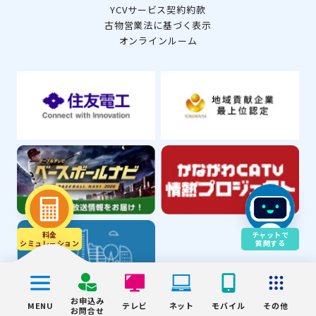
YCVサービス契約約款
古物営業法に基づく表示
オンラインルーム
料金
チャットで
シミュレ－ション
質問する
お申込み
MENU
テレビ
ネット
モバイル
その他
お問合せ
© YOKOHAMA CABLE VISION Inc.