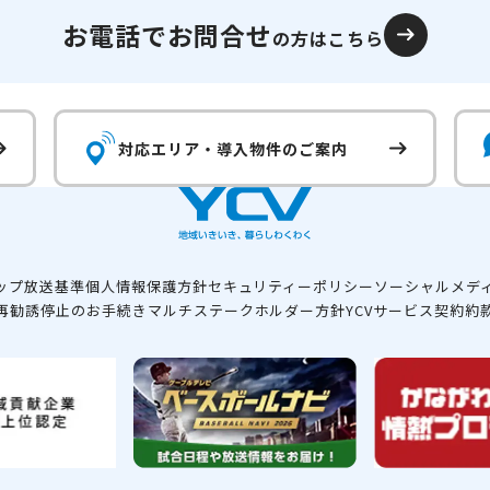
お電話でお問合せ
の方はこちら
対応エリア・
導入物件のご案内
ップ
放送基準
個人情報保護方針
セキュリティーポリシー
ソーシャルメデ
再勧誘停止のお手続き
マルチステークホルダー方針
YCVサービス契約約