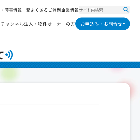
ス
・
障
害
情
報
一
覧
よ
く
あ
る
ご
質
問
企
業
情
報
ス
・
障
害
情
報
一
覧
よ
く
あ
る
ご
質
問
企
業
情
報
V
チ
ャ
ン
ネ
ル
法
人
・
物
件
オ
ー
ナ
ー
の
方
お申込み・お問合せ
V
チ
ャ
ン
ネ
ル
法
人
・
物
件
オ
ー
ナ
ー
の
方
て