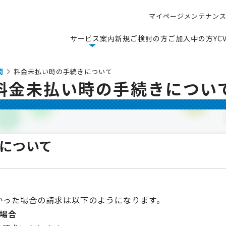
マ
イ
ペ
ー
ジ
メ
ン
テ
ナ
ン
マ
イ
ペ
ー
ジ
メ
ン
テ
ナ
ン
サ
ー
ビ
ス
案
内
新
規
ご
検
討
の
方
ご
加
入
中
の
方
Y
C
サ
ー
ビ
ス
案
内
新
規
ご
検
討
の
方
ご
加
入
中
の
方
Y
C
問
料金未払い時の手続きについて
料金未払い時の手続きについ
について
かった場合の請求は以下のようになります。
場合