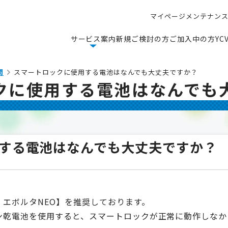
マ
イ
ペ
ー
ジ
メ
ン
テ
ナ
ン
マ
イ
ペ
ー
ジ
メ
ン
テ
ナ
ン
サ
ー
ビ
ス
案
内
新
規
ご
検
討
の
方
ご
加
入
中
の
方
Y
C
サ
ー
ビ
ス
案
内
新
規
ご
検
討
の
方
ご
加
入
中
の
方
Y
C
問
スマートロックに使用する電池はなんでも大丈夫ですか？
クに使用する電池はなんでも
する電池はなんでも大丈夫ですか？
エボルタNEO】を推奨しております。
ン乾電池を使用すると、スマートロックが正常に動作しなか