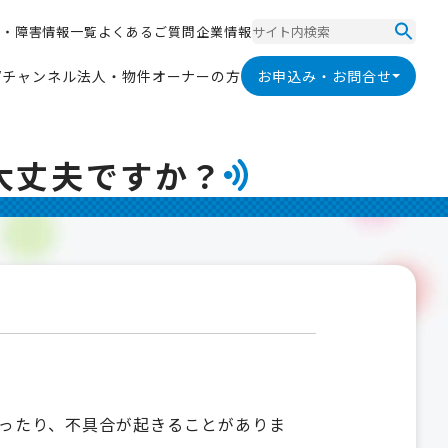
ス
・
障
害
情
報
一
覧
よ
く
あ
る
ご
質
問
企
業
情
報
ス
・
障
害
情
報
一
覧
よ
く
あ
る
ご
質
問
企
業
情
報
V
チ
ャ
ン
ネ
ル
法
人
・
物
件
オ
ー
ナ
ー
の
方
お申込み・お問合せ
V
チ
ャ
ン
ネ
ル
法
人
・
物
件
オ
ー
ナ
ー
の
方
大丈夫ですか？
ったり、不具合が起きることがありま