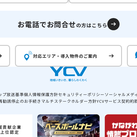
お電話でお問合せ
の方はこちら
対応エリア・
導入物件のご案内
ップ
放送基準
個人情報保護方針
セキュリティーポリシー
ソーシャルメデ
再勧誘停止のお手続き
マルチステークホルダー方針
YCVサービス契約約