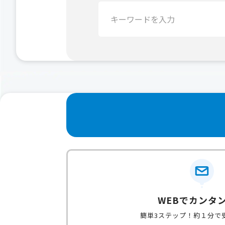
検
索：
WEBでカンタ
簡単3ステップ！約１分で