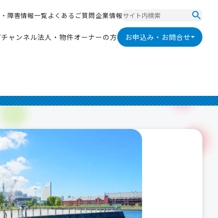
ス
・
障
害
情
報
一
覧
よ
く
あ
る
ご
質
問
企
業
情
報
ス
・
障
害
情
報
一
覧
よ
く
あ
る
ご
質
問
企
業
情
報
V
チ
ャ
ン
ネ
ル
法
人
・
物
件
オ
ー
ナ
ー
の
方
お申込み・お問合せ
V
チ
ャ
ン
ネ
ル
法
人
・
物
件
オ
ー
ナ
ー
の
方