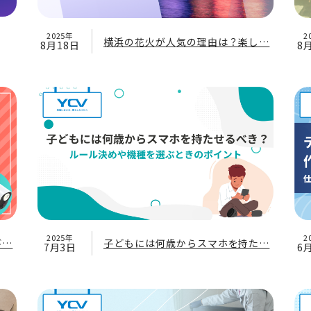
2025年
2
横浜の花火が人気の理由は？楽し…
8月18日
8
2025年
2
び…
子どもには何歳からスマホを持た…
7月3日
6