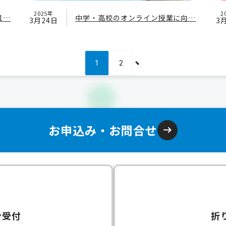
2025年
2
1…
中学・高校のオンライン授業に向…
3月24日
3
1
2
お申込み・お問合せ
ン受付
折