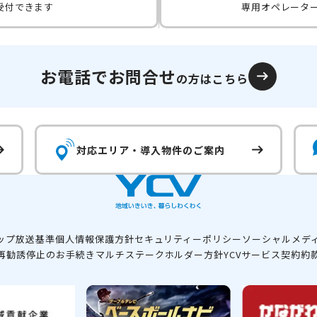
受付できます
専用オペレータ
お電話でお問合せ
の方はこちら
対応エリア・
導入物件のご案内
ップ
放送基準
個人情報保護方針
セキュリティーポリシー
ソーシャルメデ
再勧誘停止のお手続き
マルチステークホルダー方針
YCVサービス契約約