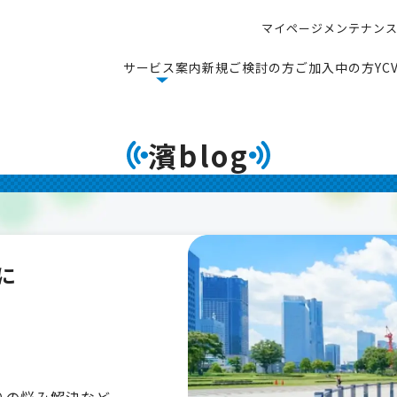
マ
イ
ペ
ー
ジ
メ
ン
テ
ナ
ン
マ
イ
ペ
ー
ジ
メ
ン
テ
ナ
ン
サ
ー
ビ
ス
案
内
新
規
ご
検
討
の
方
ご
加
入
中
の
方
Y
C
サ
ー
ビ
ス
案
内
新
規
ご
検
討
の
方
ご
加
入
中
の
方
Y
C
濱blog
に