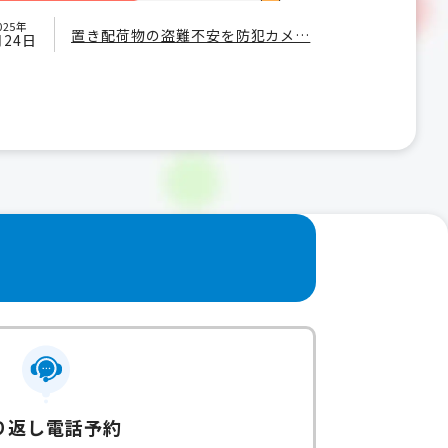
025年
置き配荷物の盗難不安を防犯カメ…
月24日
り返し電話予約