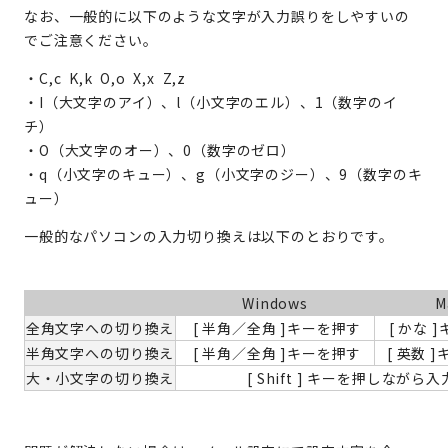
なお、一般的に以下のような文字が入力誤りをしやすいの
でご注意ください。
・C,c K,k O,o X,x Z,z
・I（大文字のアイ）、l（小文字のエル）、1（数字のイ
チ）
・O（大文字のオー）、0（数字のゼロ）
・q（小文字のキュー）、g（小文字のジー）、9（数字のキ
ュー）
一般的なパソコンの入力切り換えは以下のとおりです。
Windows
M
全角文字への切り換え
[ 半角／全角 ]キーを押す
[ かな 
半角文字への切り換え
[ 半角／全角 ]キーを押す
[ 英数 
大・小文字の切り換え
[ Shift ] キーを押しながら入