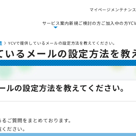
マ
イ
ペ
ー
ジ
メ
ン
テ
ナ
ン
マ
イ
ペ
ー
ジ
メ
ン
テ
ナ
ン
サ
ー
ビ
ス
案
内
新
規
ご
検
討
の
方
ご
加
入
中
の
方
Y
C
サ
ー
ビ
ス
案
内
新
規
ご
検
討
の
方
ご
加
入
中
の
方
Y
C
問
YCVで提供しているメールの設定方法を教えてください。
しているメールの設定方法を教
メールの設定方法を教えてください。
あるご質問をまとめております。
覧ください。