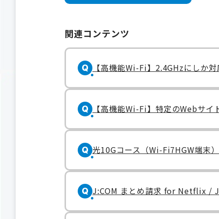
関連コンテンツ
【高機能Wi-Fi】2.4GHzに
Q
【高機能Wi-Fi】特定のWeb
Q
光10Gコース（Wi‑Fi7HG
Q
J:COM まとめ請求 for Netfli
Q