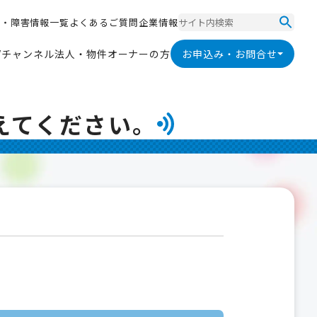
ス
・
障
害
情
報
一
覧
よ
く
あ
る
ご
質
問
企
業
情
報
ス
・
障
害
情
報
一
覧
よ
く
あ
る
ご
質
問
企
業
情
報
V
チ
ャ
ン
ネ
ル
法
人
・
物
件
オ
ー
ナ
ー
の
方
お申込み・お問合せ
V
チ
ャ
ン
ネ
ル
法
人
・
物
件
オ
ー
ナ
ー
の
方
えてください。