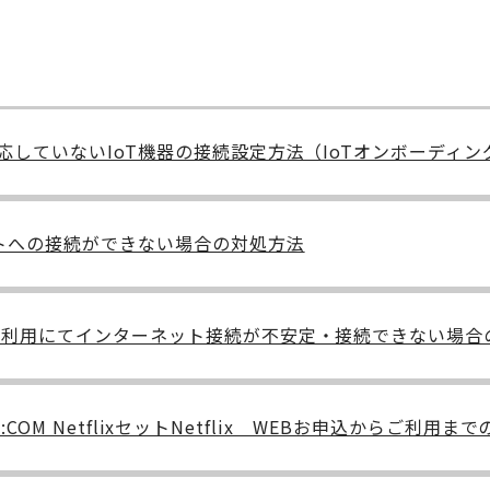
しか対応していないIoT機器の接続設定方法（IoTオンボーディ
サイトへの接続ができない場合の対処方法
W端末）利用にてインターネット接続が不安定・接続できない場
x / J:COM NetflixセットNetflix WEBお申込からご利用ま