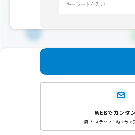
索：
WEBでカンタ
簡単3ステップ！約１分で