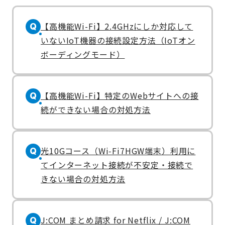
【高機能Wi-Fi】2.4GHzにしか対応して
Q
いないIoT機器の接続設定方法（IoTオン
ボーディングモード）
【高機能Wi-Fi】特定のWebサイトへの接
Q
続ができない場合の対処方法
光10Gコース（Wi‑Fi7HGW端末）利用に
Q
てインターネット接続が不安定・接続で
きない場合の対処方法
J:COM まとめ請求 for Netflix / J:COM
Q