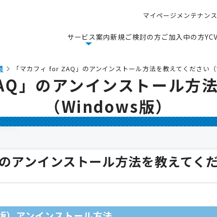
マ
イ
ペ
ー
ジ
メ
ン
テ
ナ
ン
マ
イ
ペ
ー
ジ
メ
ン
テ
ナ
ン
サ
ー
ビ
ス
案
内
新
規
ご
検
討
の
方
ご
加
入
中
の
方
Y
C
サ
ー
ビ
ス
案
内
新
規
ご
検
討
の
方
ご
加
入
中
の
方
Y
C
問
「マカフィ for ZAQ」のアンインストール方法を教えてください（W
 ZAQ」のアンインストール
（Windows版）
AQ」のアンインストール方法を教えてくだ
ows版）アンインストール方法