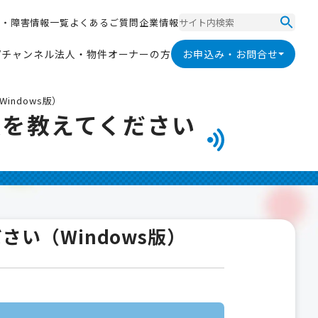
ス
・
障
害
情
報
一
覧
よ
く
あ
る
ご
質
問
企
業
情
報
ス
・
障
害
情
報
一
覧
よ
く
あ
る
ご
質
問
企
業
情
報
V
チ
ャ
ン
ネ
ル
法
人
・
物
件
オ
ー
ナ
ー
の
方
お申込み・お問合せ
V
チ
ャ
ン
ネ
ル
法
人
・
物
件
オ
ー
ナ
ー
の
方
indows版）
方法を教えてください
さい（Windows版）