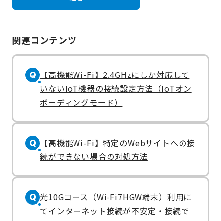
関連コンテンツ
【高機能Wi-Fi】2.4GHzにしか対応して
Q
いないIoT機器の接続設定方法（IoTオン
ボーディングモード）
【高機能Wi-Fi】特定のWebサイトへの接
Q
続ができない場合の対処方法
光10Gコース（Wi‑Fi7HGW端末）利用に
Q
てインターネット接続が不安定・接続で