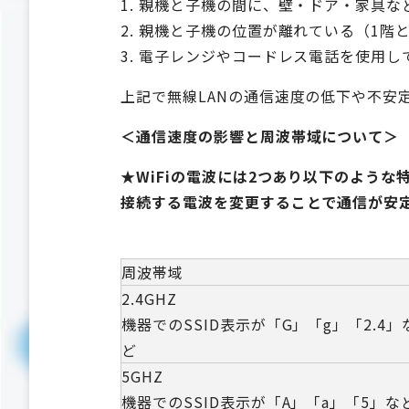
1. 親機と子機の間に、壁・ドア・家具
2. 親機と子機の位置が離れている（1階
3. 電子レンジやコードレス電話を使用し
上記で無線LANの通信速度の低下や不安
＜通信速度の影響と周波帯域について＞
★WiFiの電波には2つあり以下のような
接続する電波を変更することで通信が安
周波帯域
2.4GHZ
機器でのSSID表示が「G」「g」「2.4」
ど
5GHZ
機器でのSSID表示が「A」「a」「5」な