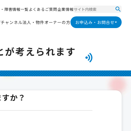
ス
・
障
害
情
報
一
覧
よ
く
あ
る
ご
質
問
企
業
情
報
ス
・
障
害
情
報
一
覧
よ
く
あ
る
ご
質
問
企
業
情
報
V
チ
ャ
ン
ネ
ル
法
人
・
物
件
オ
ー
ナ
ー
の
方
お申込み・お問合せ
V
チ
ャ
ン
ネ
ル
法
人
・
物
件
オ
ー
ナ
ー
の
方
とが考えられます
ますか？