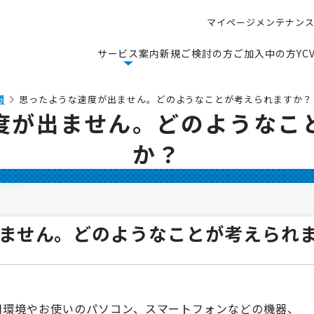
マ
イ
ペ
ー
ジ
メ
ン
テ
ナ
ン
マ
イ
ペ
ー
ジ
メ
ン
テ
ナ
ン
サ
ー
ビ
ス
案
内
新
規
ご
検
討
の
方
ご
加
入
中
の
方
Y
C
サ
ー
ビ
ス
案
内
新
規
ご
検
討
の
方
ご
加
入
中
の
方
Y
C
問
思ったような速度が出ません。どのようなことが考えられますか？
度が出ません。どのようなこ
か？
ません。どのようなことが考えられ
）ご利用環境やお使いのパソコン、スマートフォンなどの機器、