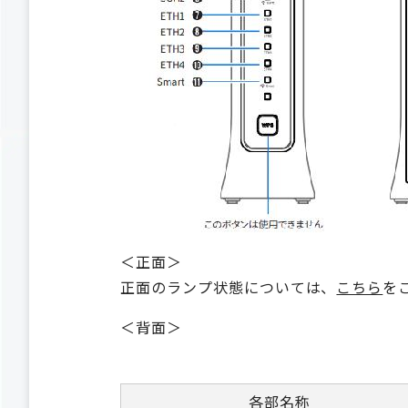
＜正面＞
正面のランプ状態については、
こちら
を
＜背面＞
各部名称