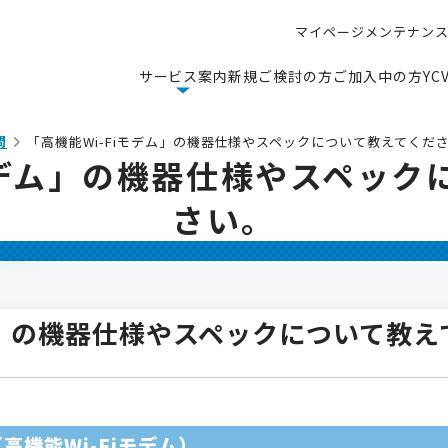
マ
イ
ペ
ー
ジ
メ
ン
テ
ナ
ン
マ
イ
ペ
ー
ジ
メ
ン
テ
ナ
ン
サ
ー
ビ
ス
案
内
新
規
ご
検
討
の
方
ご
加
入
中
の
方
Y
C
サ
ー
ビ
ス
案
内
新
規
ご
検
討
の
方
ご
加
入
中
の
方
Y
C
問
「高機能Wi-Fiモデム」の機器仕様やスペックについて教えてくだ
iモデム」の機器仕様やスペック
さい。
デム」の機器仕様やスペックについて教
（高機能Wi-Fiモデム）