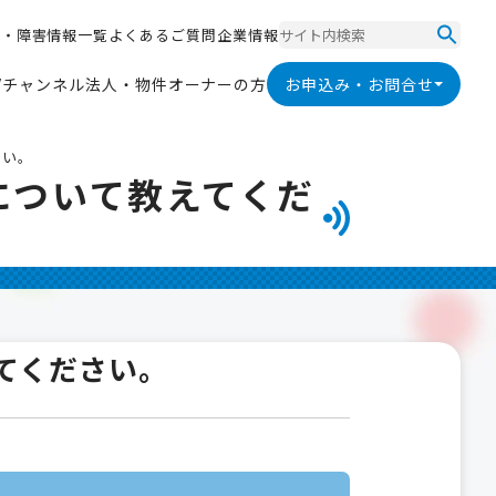
ス
・
障
害
情
報
一
覧
よ
く
あ
る
ご
質
問
企
業
情
報
ス
・
障
害
情
報
一
覧
よ
く
あ
る
ご
質
問
企
業
情
報
V
チ
ャ
ン
ネ
ル
法
人
・
物
件
オ
ー
ナ
ー
の
方
お申込み・お問合せ
V
チ
ャ
ン
ネ
ル
法
人
・
物
件
オ
ー
ナ
ー
の
方
さい。
について教えてくだ
えてください。