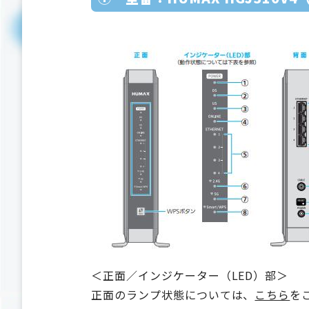
＜正面／インジケーター（LED）部＞
正面のランプ状態については、
こちら
を