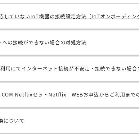
しか対応していないIoT機器の接続設定方法（IoTオンボーディ
サイトへの接続ができない場合の対処方法
W端末）利用にてインターネット接続が不安定・接続できない場
x / J:COM NetflixセットNetflix WEBお申込からご利用ま
交換について