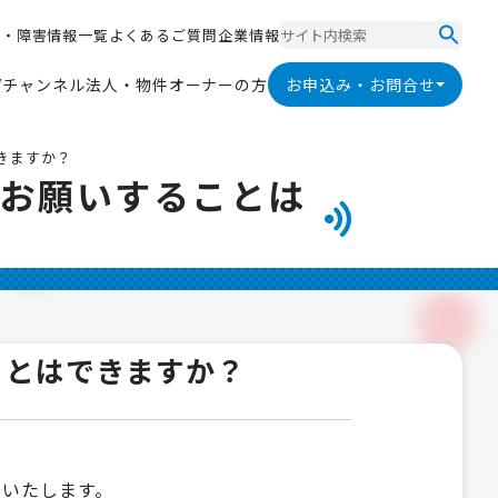
ス
・
障
害
情
報
一
覧
よ
く
あ
る
ご
質
問
企
業
情
報
ス
・
障
害
情
報
一
覧
よ
く
あ
る
ご
質
問
企
業
情
報
V
チ
ャ
ン
ネ
ル
法
人
・
物
件
オ
ー
ナ
ー
の
方
お申込み・お問合せ
V
チ
ャ
ン
ネ
ル
法
人
・
物
件
オ
ー
ナ
ー
の
方
きますか？
にお願いすることは
ことはできますか？
定いたします。