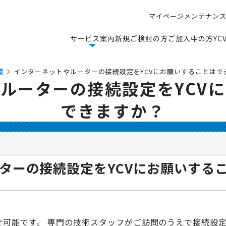
マ
イ
ペ
ー
ジ
メ
ン
テ
ナ
ン
マ
イ
ペ
ー
ジ
メ
ン
テ
ナ
ン
サ
ー
ビ
ス
案
内
新
規
ご
検
討
の
方
ご
加
入
中
の
方
Y
C
サ
ー
ビ
ス
案
内
新
規
ご
検
討
の
方
ご
加
入
中
の
方
Y
C
問
インターネットやルーターの接続設定をYCVにお願いすることはで
ルーターの接続設定をYCV
できますか？
ターの接続設定をYCVにお願いする
で可能です。 専門の技術スタッフがご訪問のうえで接続設