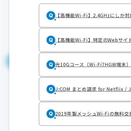
【高機能Wi-Fi】2.4GHzに
Q
【高機能Wi-Fi】特定のWeb
Q
光10Gコース（Wi‑Fi7HG
Q
J:COM まとめ請求 for Netfli
Q
2019年製メッシュWi-Fiの無料
Q