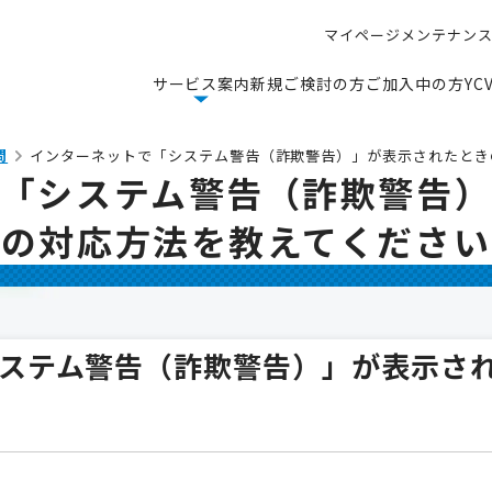
マ
イ
ペ
ー
ジ
メ
ン
テ
ナ
ン
マ
イ
ペ
ー
ジ
メ
ン
テ
ナ
ン
サ
ー
ビ
ス
案
内
新
規
ご
検
討
の
方
ご
加
入
中
の
方
Y
C
サ
ー
ビ
ス
案
内
新
規
ご
検
討
の
方
ご
加
入
中
の
方
Y
C
問
インターネットで「システム警告（詐欺警告）」が表示されたとき
「システム警告（詐欺警告
きの対応方法を教えてください
ステム警告（詐欺警告）」が表示さ