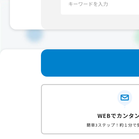
索：
WEBでカンタ
簡単3ステップ！約１分で