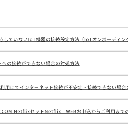
しか対応していないIoT機器の接続設定方法（IoTオンボーディ
サイトへの接続ができない場合の対処方法
W端末）利用にてインターネット接続が不安定・接続できない場
x / J:COM NetflixセットNetflix WEBお申込からご利用ま