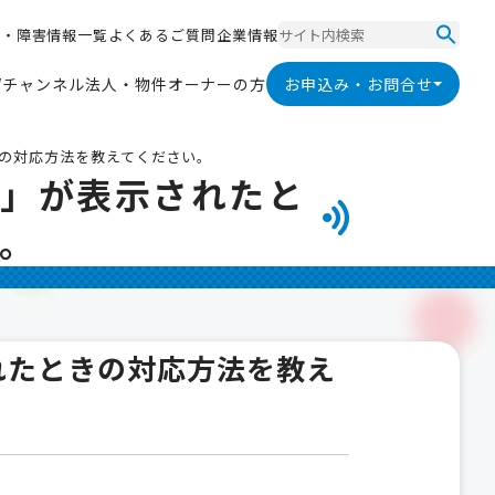
ス
・
障
害
情
報
一
覧
よ
く
あ
る
ご
質
問
企
業
情
報
ス
・
障
害
情
報
一
覧
よ
く
あ
る
ご
質
問
企
業
情
報
V
チ
ャ
ン
ネ
ル
法
人
・
物
件
オ
ー
ナ
ー
の
方
お申込み・お問合せ
V
チ
ャ
ン
ネ
ル
法
人
・
物
件
オ
ー
ナ
ー
の
方
の対応方法を教えてください。
）」が表示されたと
。
れたときの対応方法を教え