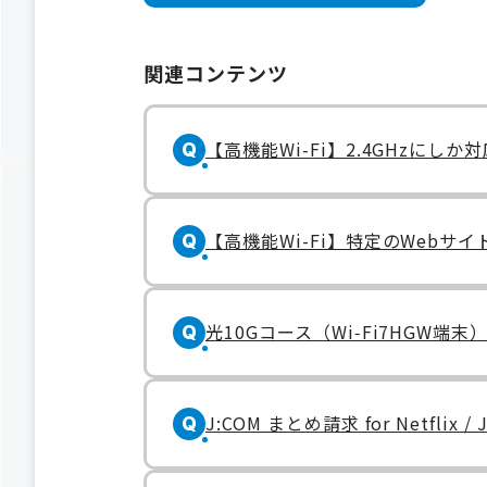
関連コンテンツ
【高機能Wi-Fi】2.4GHzに
Q
【高機能Wi-Fi】特定のWeb
Q
光10Gコース（Wi‑Fi7HG
Q
J:COM まとめ請求 for Netfli
Q